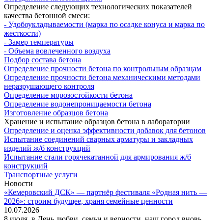
Определение следующих технологических показателей
качества бетонной смеси:
- Удобоукладываемости (марка по осадке конуса и марка по
жесткости)
- Замер температуры
- Объема вовлеченного воздуха
Подбор состава бетона
Определение прочности бетона по контрольным образцам
Определение прочности бетона механическими методами
неразрушающего контроля
Определение морозостойкости бетона
Определение водонепроницаемости бетона
Изготовление образцов бетона
Хранение и испытание образцов бетона в лаборатории
Определение и оценка эффективности добавок для бетонов
Испытание соединений сварных арматуры и закладных
изделий ж/б конструкций
Испытание стали горячекатанной для армирования ж/б
конструкций
Транспортные услуги
Новости
«Кемеровский ДСК» — партнёр фестиваля «Родная нить —
2026»: строим будущее, храня семейные ценности
10.07.2026
8 июля, в День любви, семьи и верности, наш город вновь