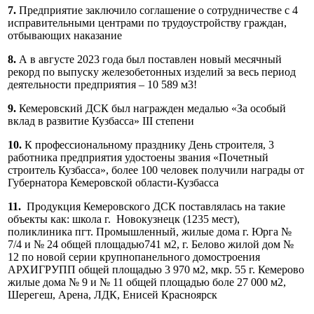
7.
Предприятие заключило соглашение о сотрудничестве с 4
исправительными центрами по трудоустройству граждан,
отбывающих наказание
8.
А в августе 2023 года был поставлен новый месячный
рекорд по выпуску железобетонных изделий за весь период
деятельности предприятия – 10 589 м3!
9.
Кемеровский ДСК был награжден медалью «За особый
вклад в развитие Кузбасса» III степени
10.
К профессиональному празднику День строителя, 3
работника предприятия удостоены звания «Почетный
строитель Кузбасса», более 100 человек получили награды от
Губернатора Кемеровской области-Кузбасса
11.
Продукция Кемеровского ДСК поставлялась на такие
объекты как: школа г. Новокузнецк (1235 мест),
поликлиника пгт. Промышленный, жилые дома г. Юрга №
7/4 и № 24 общей площадью741 м2, г. Белово жилой дом №
12 по новой серии крупнопанельного домостроения
АРХИГРУПП общей площадью 3 970 м2, мкр. 55 г. Кемерово
жилые дома № 9 и № 11 общей площадью боле 27 000 м2,
Шерегеш, Арена, ЛДК, Енисей Красноярск