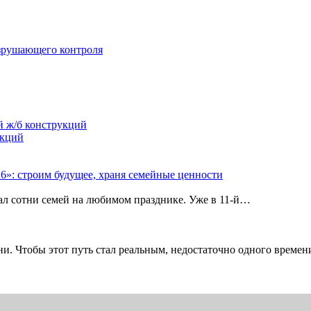
зрушающего контроля
й ж/б конструкций
укций
»: строим будущее, храня семейные ценности
рал сотни семей на любимом празднике. Уже в 11‑й…
и. Чтобы этот путь стал реальным, недостаточно одного време