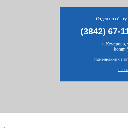
Отдел по сбыту
(3842) 67-1
г. Кемерово, 
komm@
понедельник-пятн
все 