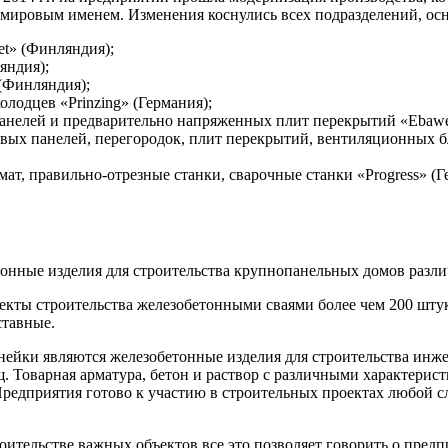
 мировым именем. Изменения коснулись всех подразделений, ос
et» (Финляндия);
яндия);
 (Финляндия);
лодцев «Prinzing» (Германия);
панелей и предварительно напряженных плит перекрытий «Ebawe
овых панелей, перегородок, плит перекрытий, вентиляционных 
ат, правильно-отрезные станки, сварочные станки «Progress» (Г
нные изделия для строительства крупнопанельных домов различ
екты строительства железобетонными сваями более чем 200 штук
ставные.
ейки являются железобетонные изделия для строительства инже
 Товарная арматура, бетон и раствор с различными характерис
 Предприятия готово к участию в строительных проектах любой с
ительстве важных объектов все это позволяет говорить о предпр