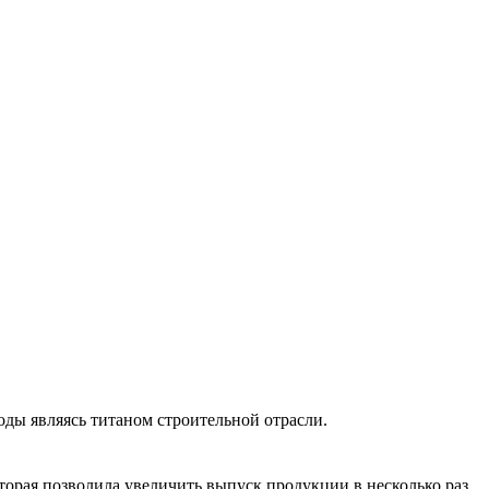
ды являясь титаном строительной отрасли.
торая позволила увеличить выпуск продукции в несколько раз.