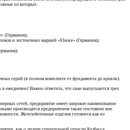
новные из которых:
» (Германия);
блоков и лестничных маршей «Ebawe» (Германия);
ермания);
ных серий (в полном комплекте от фундамента до кровли).
 в ежедневно! Важно отметить, что сваи выпускаются трех
нерных сетей, предприятие имеет широкое наименование
тиками производятся предприятием также постоянно вне
ложности. Железобетонные изделия готовятся как из
иятии, как о лидере строительной отрасли Кузбасса.