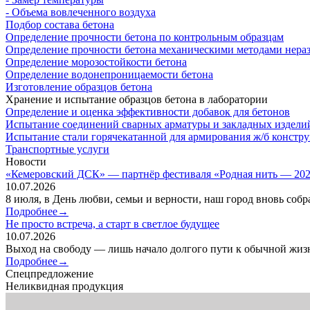
- Объема вовлеченного воздуха
Подбор состава бетона
Определение прочности бетона по контрольным образцам
Определение прочности бетона механическими методами нера
Определение морозостойкости бетона
Определение водонепроницаемости бетона
Изготовление образцов бетона
Хранение и испытание образцов бетона в лаборатории
Определение и оценка эффективности добавок для бетонов
Испытание соединений сварных арматуры и закладных издели
Испытание стали горячекатанной для армирования ж/б констр
Транспортные услуги
Новости
«Кемеровский ДСК» — партнёр фестиваля «Родная нить — 2026
10.07.2026
8 июля, в День любви, семьи и верности, наш город вновь соб
Подробнее→
Не просто встреча, а старт в светлое будущее
10.07.2026
Выход на свободу — лишь начало долгого пути к обычной жизн
Подробнее→
Спецпредложение
Неликвидная продукция