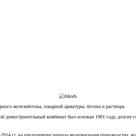
го железобетона, товарной арматуры, бетона и раствора.
домостроительный комбинат был основан 1961 году, долгие го
2014 гг. на предприятии прошла модернизация производства, ко