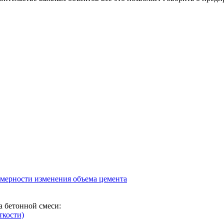
омерности изменения объема цемента
а бетонной смеси:
ткости)