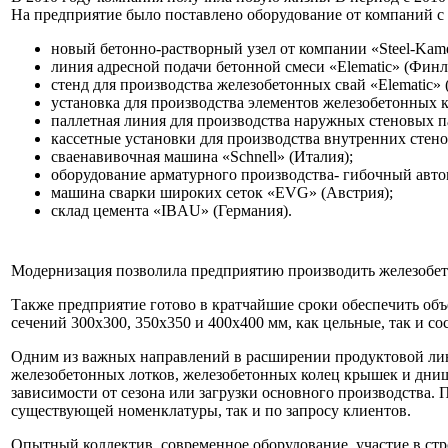
На предприятие было поставлено оборудование от компаний с
новый бетонно-растворный узел от компании «Steel-Kam
линия адресной подачи бетонной смеси «Elematic» (Финл
стенд для производства железобетонных свай «Elematic»
установка для производства элементов железобетонных ко
паллетная линия для производства наружных стеновых 
кассетные установки для производства внутренних стен
сваенавивочная машина «Schnell» (Италия);
оборудование арматурного производства- гибочный автом
машина сварки широких сеток «EVG» (Австрия);
склад цемента «IBAU» (Германия).
Модернизация позволила предприятию производить железобето
Также предприятие готово в кратчайшие сроки обеспечить объ
сечений 300х300, 350х350 и 400х400 мм, как цельные, так и со
Одним из важных направлений в расширении продуктовой лин
железобетонных лотков, железобетонных колец крышек и днищ.
зависимости от сезона или загрузки основного производства.
существующей номенклатуры, так и по запросу клиентов.
Опытный коллектив, современное оборудование, участие в стро