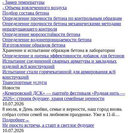
- Замер температуры
- Объема вовлеченного воздуха
Подбор состава бетона
Определение прочности бетона по контрольным образцам
Определение прочности бетона механическими методами
неразрушающего контроля
Определение морозостойкости бетона
Определение водонепроницаемости бетона
Изготовление образцов бетона
Хранение и испытание образцов бетона в лаборатории
Определение и оценка эффективности добавок для бетонов
Испытание соединений сварных арматуры и закладных
изделий ж/б конструкций
Испытание стали горячекатанной для армирования ж/б
конструкций
Транспортные услуги
Новости
«Кемеровский ДСК» — партнёр фестиваля «Родная нить —
2026»: строим будущее, храня семейные ценности
10.07.2026
8 июля, в День любви, семьи и верности, наш город вновь
собрал сотни семей на любимом празднике. Уже в 11‑й…
Подробнее→
Не просто встреча, а старт в светлое будущее
10.07.2026