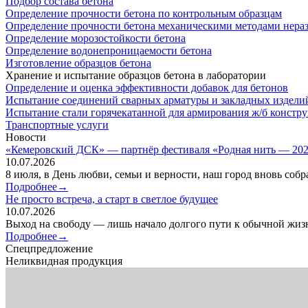
Подбор состава бетона
Определение прочности бетона по контрольным образцам
Определение прочности бетона механическими методами нера
Определение морозостойкости бетона
Определение водонепроницаемости бетона
Изготовление образцов бетона
Хранение и испытание образцов бетона в лаборатории
Определение и оценка эффективности добавок для бетонов
Испытание соединений сварных арматуры и закладных издели
Испытание стали горячекатанной для армирования ж/б констр
Транспортные услуги
Новости
«Кемеровский ДСК» — партнёр фестиваля «Родная нить — 2026
10.07.2026
8 июля, в День любви, семьи и верности, наш город вновь соб
Подробнее→
Не просто встреча, а старт в светлое будущее
10.07.2026
Выход на свободу — лишь начало долгого пути к обычной жизн
Подробнее→
Спецпредложение
Неликвидная продукция