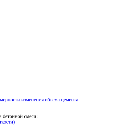
омерности изменения объема цемента
а бетонной смеси:
ткости)