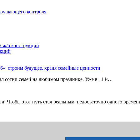
зрушающего контроля
й ж/б конструкций
укций
»: строим будущее, храня семейные ценности
рал сотни семей на любимом празднике. Уже в 11‑й…
и. Чтобы этот путь стал реальным, недостаточно одного време