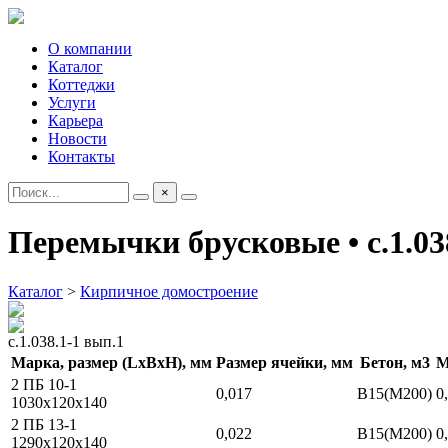
О компании
Каталог
Коттеджи
Услуги
Карьера
Новости
Контакты
×
Перемычки брусковые • с.1.03
Каталог
>
Кирпичное домостроение
с.1.038.1-1 вып.1
Марка, размер (LxBxH), мм
Размер ячейки, мм
Бетон, м3
М
2 ПБ 10-1
0,017
В15(М200)
0
1030
x
120
x
140
2 ПБ 13-1
0,022
В15(М200)
0
1290
x
120
x
140