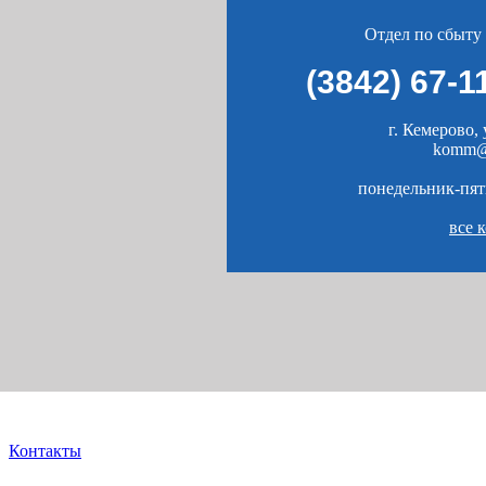
Отдел по сбыту
(3842) 67-1
г. Кемерово, 
komm@
понедельник-пятн
все 
Контакты