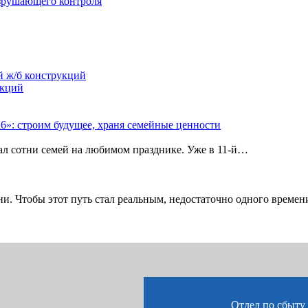
зрушающего контроля
й ж/б конструкций
укций
»: строим будущее, храня семейные ценности
рал сотни семей на любимом празднике. Уже в 11‑й…
и. Чтобы этот путь стал реальным, недостаточно одного време
Отдел по сбыту