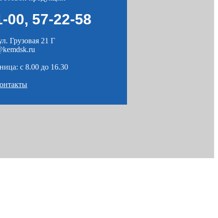
1-00
,
57-22-58
ул. Грузовая 21 Г
kemdsk.ru
ица: c 8.00 до 16.30
контакты