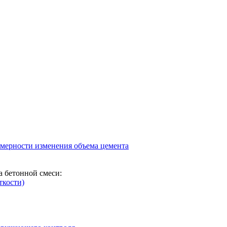
омерности изменения объема цемента
а бетонной смеси:
ткости)