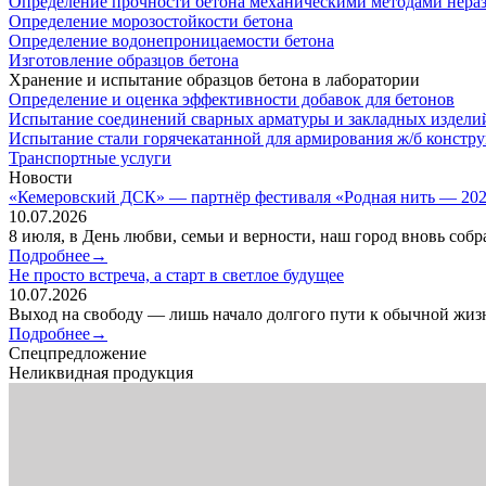
Определение прочности бетона механическими методами нера
Определение морозостойкости бетона
Определение водонепроницаемости бетона
Изготовление образцов бетона
Хранение и испытание образцов бетона в лаборатории
Определение и оценка эффективности добавок для бетонов
Испытание соединений сварных арматуры и закладных издели
Испытание стали горячекатанной для армирования ж/б констр
Транспортные услуги
Новости
«Кемеровский ДСК» — партнёр фестиваля «Родная нить — 2026
10.07.2026
8 июля, в День любви, семьи и верности, наш город вновь соб
Подробнее→
Не просто встреча, а старт в светлое будущее
10.07.2026
Выход на свободу — лишь начало долгого пути к обычной жизн
Подробнее→
Спецпредложение
Неликвидная продукция