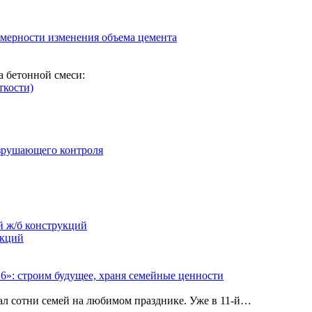
омерности изменения объема цемента
а бетонной смеси:
ткости)
зрушающего контроля
й ж/б конструкций
укций
»: строим будущее, храня семейные ценности
рал сотни семей на любимом празднике. Уже в 11‑й…