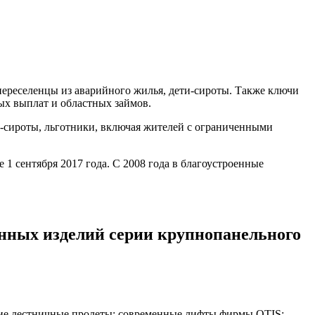
ереселенцы из аварийного жилья, дети-сироты. Также ключи
ых выплат и областных займов.
-сироты, льготники, включая жителей с ограниченными
1 сентября 2017 года. С 2008 года в благоустроенные
онных изделий серии крупнопанельного
кие лестничные пролеты; современные лифты фирмы OTIS;