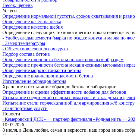
Песок, щебень
Услуги
Определение нормальной густоты, сроков схватывания и равн
Определение качества песка
Определение качества щебня
Определение следующих технологических показателей качеств
- Удобоукладываемости (марка по осадке конуса и марка по жес
- Замер температуры
- Объема вовлеченного воздуха
Подбор состава бетона
Определение прочности бетона по контрольным образцам
Определение прочности бетона механическими методами нера
Определение морозостойкости бетона
Определение водонепроницаемости бетона
Изготовление образцов бетона
Хранение и испытание образцов бетона в лаборатории
Определение и оценка эффективности добавок для бетонов
Испытание соединений сварных арматуры и закладных издели
Испытание стали горячекатанной для армирования ж/б констр
Транспортные услуги
Новости
«Кемеровский ДСК» — партнёр фестиваля «Родная нить — 2026
10.07.2026
8 июля, в День любви, семьи и верности, наш город вновь соб