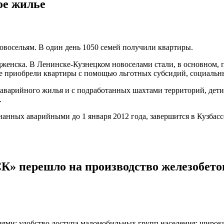
ое жилье
овосельям. В один день 1050 семей получили квартиры.
енска. В Ленинске-Кузнецком новоселами стали, в основном, п
е приобрели квартиры с помощью льготных субсидий, социальн
аварийного жилья и с подработанных шахтами территорий, дети
.
нных аварийными до 1 января 2012 года, завершится в Кузбассе 
СК» перешло на производство железобет
ями: удобство доступа маломобильных групп населения; широ